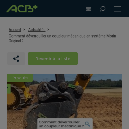
Accueil
Actualités
Comment déverrouiller un coupleur mécanique en système Morin
Original ?
DÉCOUVRIR ACB+
Revenir à la liste
CONSEILS POUR S'ÉQUIPER
Produits
EQUIPEMENTS POUR PELLES
EQUIPEMENTS POUR CHARGEUSES
SUR-MESURE
ASSISTANCE