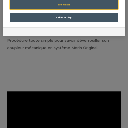
système Morin
Save Choices
Original ?
Cookies Settings
Procédure toute simple pour savoir déverrouiller son
coupleur mécanique en système Morin Original.