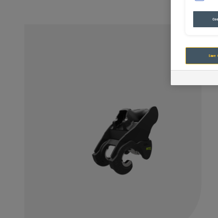
Coo
Save 