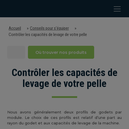
Accueil
»
Conseils pour s’équiper
»
Contrôler les capacités de levage de votre pelle
DÉCOUVRIR ACB+
Où trouver nos produits
CONSEILS POUR S'ÉQUIPER
Contrôler les capacités de
EQUIPEMENTS POUR PELLES
levage de votre pelle
EQUIPEMENTS POUR CHARGEUSES
SUR-MESURE
Nous avons généralement deux profils de godets par
module. Le choix de ces profils est relatif d’une part au
ASSISTANCE
rayon du godet et aux capacités de levage de la machine.