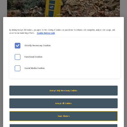
GUIDE PRODUIT POUR PELLES
By clicking Accept All Cookies, you agree to the storing of cookies on your device to enhance site navigation, analyze site usage, and
assist in our marketing efforts.
Cookie Notice Link
Strictly Necessary Cookies
Functional Cookies
Publié le
24/05/2024
Epiroc acquiert un
Social Media Cookies
fabricant français
Accept Only Necessary Cookies
d'accessoires pour
Accept All Cookies
pelles hydrauliques
Save Choices