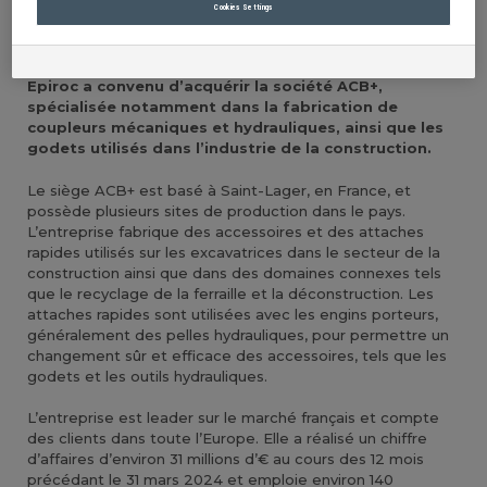
Cookies Settings
Epiroc acquiert un fabricant français d'accessoires pour
pelles hydrauliques.
Epiroc a convenu d’acquérir la société ACB+,
spécialisée notamment dans la fabrication de
coupleurs mécaniques et hydrauliques, ainsi que les
godets utilisés dans l’industrie de la construction.
Le siège ACB+ est basé à Saint-Lager, en France, et
possède plusieurs sites de production dans le pays.
L’entreprise fabrique des accessoires et des attaches
rapides utilisés sur les excavatrices dans le secteur de la
construction ainsi que dans des domaines connexes tels
que le recyclage de la ferraille et la déconstruction. Les
attaches rapides sont utilisées avec les engins porteurs,
généralement des pelles hydrauliques, pour permettre un
changement sûr et efficace des accessoires, tels que les
godets et les outils hydrauliques.
L’entreprise est leader sur le marché français et compte
des clients dans toute l’Europe. Elle a réalisé un chiffre
d’affaires d’environ 31 millions d’€ au cours des 12 mois
précédant le 31 mars 2024 et emploie environ 140