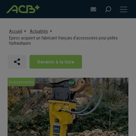
Accueil
Actualités
Epiroc acquiert un fabricant français d’accessoires pour pelles
hydrauliques
DÉCOUVRIR ACB+
Revenir à la liste
CONSEILS POUR S'ÉQUIPER
Évènements
EQUIPEMENTS POUR PELLES
EQUIPEMENTS POUR CHARGEUSES
SUR-MESURE
ASSISTANCE