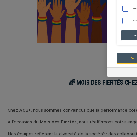
Fun
Soc
Coo
Save 
🌈 MOIS DES FIERTÉS CHE
Chez
ACB+
, nous sommes convaincus que la performance colle
À l’occasion du
Mois des Fiertés
, nous réaffirmons notre enga
Nos équipes reflètent la diversité de la société : des collabor