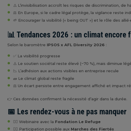
⚠️ L’invisibilisation accroît les risques de discrimination, d
⚖️ En Europe, si le cadre légal protège, la vigilance reste in
🌱 Encourager la visibilité (« being OUT ») et le rôle des allié
📊 Tendances 2026 : un climat encore f
Selon le baromètre
IPSOS x AFL Diversity 2026
:
✅ La visibilité progresse
⚠️ Le soutien sociétal reste élevé (~70 %), mais diminue lé
📉 L’adhésion aux actions visibles en entreprise recule
🧱 Le climat global reste fragile
⚖️ Un écart persiste entre engagement affiché et impact ré
👉 Ces données confirment la nécessité d’agir dans la durée.
📅 Les rendez-vous à ne pas manquer
🏳️‍🌈 Webinaire avec la
Fondation Le Refuge
🚶‍♀️ Participation possible aux
Marches des Fiertés