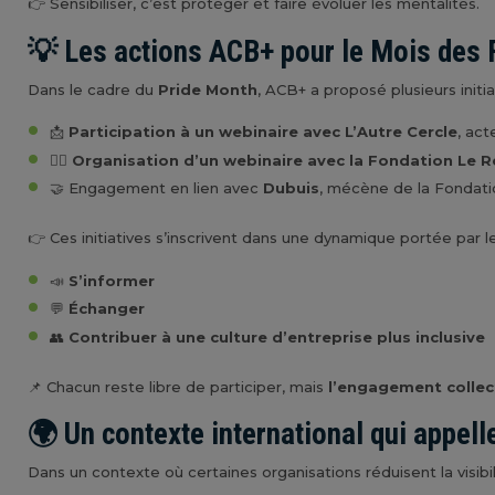
👉 Sensibiliser, c’est protéger et faire évoluer les mentalités.
💡 Les actions ACB+ pour le Mois des 
Dans le cadre du
Pride Month
, ACB+ a proposé plusieurs initia
📩
Participation à un webinaire avec L’Autre Cercle
, act
🏳️‍🌈
Organisation d’un webinaire avec la Fondation Le 
🤝 Engagement en lien avec
Dubuis
, mécène de la Fondat
👉 Ces initiatives s’inscrivent dans une dynamique portée par 
📣
S’informer
💬
Échanger
👥
Contribuer à une culture d’entreprise plus inclusive
📌 Chacun reste libre de participer, mais
l’engagement collect
🌍 Un contexte international qui appelle
Dans un contexte où certaines organisations réduisent la visib