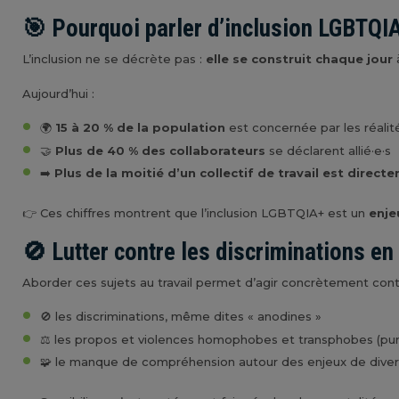
🎯 Pourquoi parler d’inclusion LGBTQIA
L’inclusion ne se décrète pas :
elle se construit chaque jour
à
Aujourd’hui :
🌍
15 à 20 % de la population
est concernée par les réali
🤝
Plus de 40 % des collaborateurs
se déclarent allié·e·s
➡️
Plus de la moitié d’un collectif de travail est direc
👉 Ces chiffres montrent que l’inclusion LGBTQIA+ est un
enje
🚫 Lutter contre les discriminations en
Aborder ces sujets au travail permet d’agir concrètement cont
🚫 les discriminations, même dites « anodines »
⚖️ les propos et violences homophobes et transphobes (punis
🧩 le manque de compréhension autour des enjeux de diver