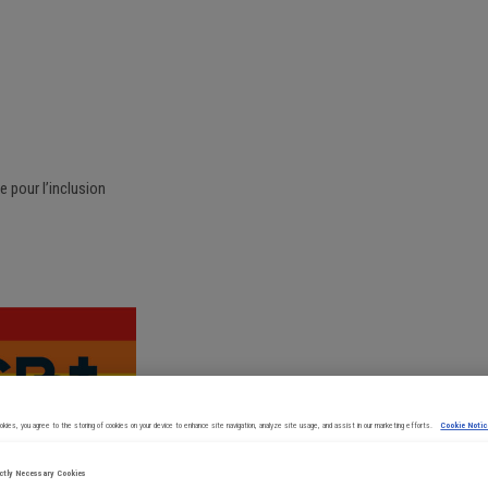
 pour l’inclusion
Publié le
19/06/2026
🌈 Mois des
Cookies, you agree to the storing of cookies on your device to enhance site navigation, analyze site usage, and assist in our marketing efforts.
Cookie Notic
ictly Necessary Cookies