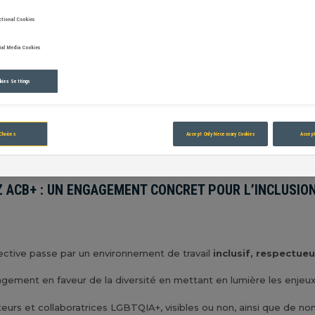
ACB+ : Agi
ctional Cookies
l’inclusion
ial Media Cookies
kies Settings
Choices
Accept Only Necessary Cookies
Accept
Z ACB+ : UN ENGAGEMENT CONCRET POUR L’INCLUSIO
ctive passe par un environnement de travail
inclusif, respectue
gement en faveur de la diversité en mettant en lumière les enjeux 
ateurs et collaboratrices LGBTQIA+, visibles ou non, ainsi que de no