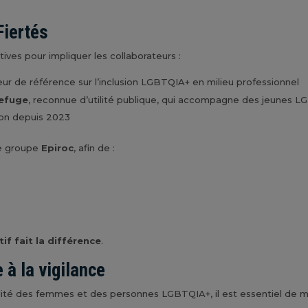
Fiertés
tives pour impliquer les collaborateurs :
eur de référence sur l’inclusion LGBTQIA+ en milieu professionnel
Refuge
, reconnue d’utilité publique, qui accompagne des jeunes LGB
ion depuis 2023
le groupe
Epiroc
, afin de :
if fait la différence
.
 à la vigilance
ilité des femmes et des personnes LGBTQIA+, il est essentiel de mai