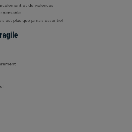
e harcèlement et de violences
dispensable
·e·s est plus que jamais essentiel
ragile
gèrement
el