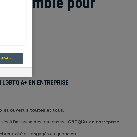
r ensemble pour
 All Cookies
N LGBTQIA+ EN ENTREPRISE
ux et ouvert à toutes et tous
.
liés à l’inclusion des personnes
LGBTQIA+ en entreprise
.
mbreux allié·e·s engagés au quotidien.