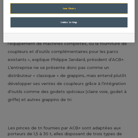
d’ACB Morin) complète sa gamme d’accessoires pour
Save Choices
pelles hydrauliques avec des grappins de tri. « Des
équipements qui viennent compléter une série d’outils
Cookies Settings
que nous proposons dans une démarche globale qui
permet à nos clients de trouver un fournisseur unique pour
l’équipement de machines complètes, ou la fourniture de
coupleurs et d’outils complémentaires pour les parcs
existants », explique Philippe Jandard, président d’ACB+.
L’entreprise ne se présente donc pas comme un
distributeur « classique » de grappins, mais entend plutôt
développer ses ventes de coupleurs grâce à l’intégration
d’outils comme des godets spéciaux (claire voie, godet à
griffe) et autres grappins de tri.
Les pinces de tri fournies par ACB+ sont adaptées aux
porteurs de 1,5 à 30 t, elles disposent de trois types de