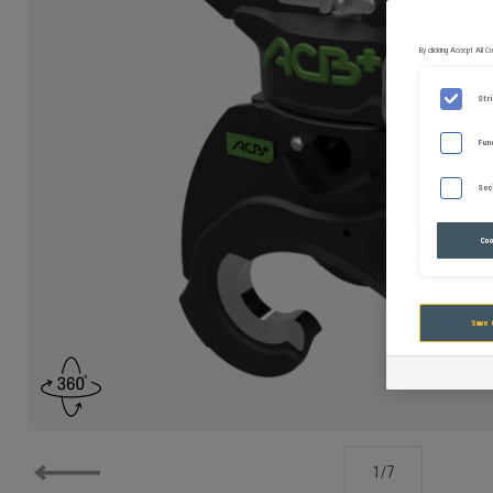
By clicking Accept All 
Str
Fun
Soc
Coo
Save 
1
/
7