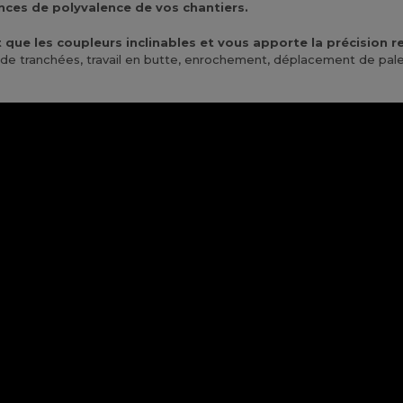
ences de polyvalence de vos chantiers.
ant que les coupleurs inclinables et vous apporte la précisio
 tranchées, travail en butte, enrochement, déplacement de palette