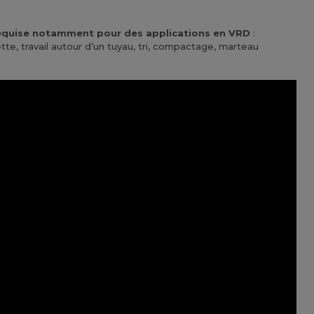
n requise notamment pour des applications en VRD
:
, travail autour d’un tuyau, tri, compactage, marteau