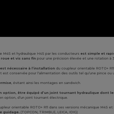
e M4S et hydraulique H4S par les conducteurs
est simple et rap
roue et vis sans fin
pour une précision élevée et une rotation à 
t nécessaire à l’installation
du coupleur orientable ROTO+ R11
bit est conservée pour l‘alimentation des outils tel qu’une pince ou
ermise
, évitant ainsi les montages en sandwich.
ption, être équipé d’un joint tournant hydraulique dont les
n option, d’un joint tournant électrique.
upleur orientable ROTO+ R11 dans ses versions mécanique M4S et
de guidage.
(TOPCON, TRIMBLE, LEICA, IDIG)