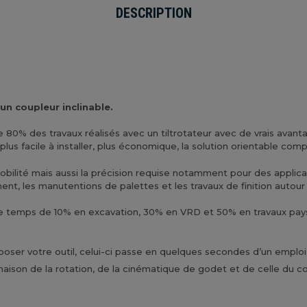
DESCRIPTION
un coupleur inclinable.
de 80% des travaux réalisés avec un tiltrotateur avec de vrais avan
lus facile à installer, plus économique, la solution orientable comp
 mobilité mais aussi la précision requise notamment pour des appl
t, les manutentions de palettes et les travaux de finition autour
 de temps de 10% en excavation, 30% en VRD et 50% en travaux pay
poser votre outil, celui-ci passe en quelques secondes d’un emploi
naison de la rotation, de la cinématique de godet et de celle du co