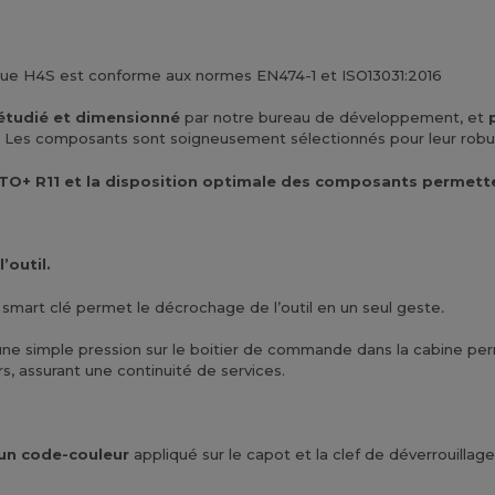
que H4S est conforme aux normes EN474-1 et ISO13031:2016
 étudié et dimensionné
par notre bureau de développement, et
 Les composants sont soigneusement sélectionnés pour leur robust
+ R11 et la disposition optimale des composants permettent
’outil.
 smart clé permet le décrochage de l’outil en un seul geste
.
ne simple pression sur le boitier de commande dans la cabine perm
s, assurant une continuité de services.
d’un code-couleur
appliqué sur le capot et la clef de déverrouilla