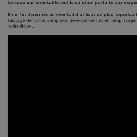
Le coupleur orientable, est la solution parfaite aux exig
En effet il permet un éventail d’utilisation plus import
talutage de forme complexe, déversement et en remplissage de
hydraulique …